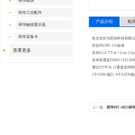
研华模块
研华工控配件
产品介绍
相
研华触摸显示器
研华采集卡
有北京欣与思创科技有限公司w
符合PICMG 1.0 标准
查看更多
支持LGA 775 In ? Core 2 
支持双通道DDR3 1333 SD
通过2个PCIe x1通道支持
2个COM 端口, 4个SATA端
上一篇：
研华IPC-6025研华
5126QG2 I7 2600K 8G 1T