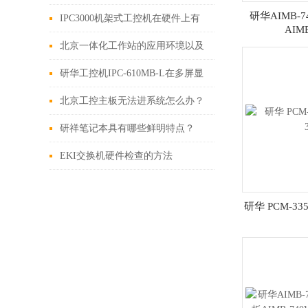
研华AIMB-
别？
IPC3000机架式工控机在硬件上有
AIM
以下功能
北京一体化工作站的应用环境以及
特性说明
研华工控机IPC-610MB-L在多屏显
示、拼接屏中的应用
北京工控主板无法进系统怎么办？
研祥笔记本具有哪些鲜明特点？
EKI交换机硬件检查的方法
研华 PCM-335