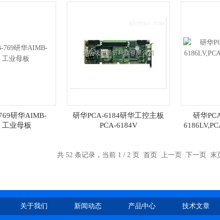
769研华AIMB-
研华PCA-6184研华工控主板
研华PCA
G 工业母板
PCA-6184V
6186LV,
共 52 条记录，当前 1 / 2 页 首页 上一页
下一页
末
关于我们
新闻动态
产品中心
技术文章