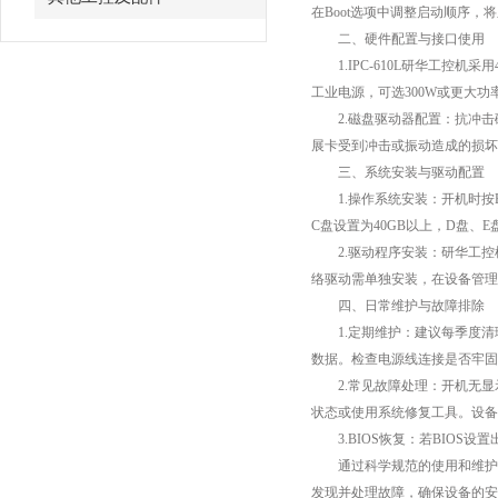
在Boot选项中调整启动顺序，
二、硬件配置与接口使用
1.IPC-610L研华工控机采用
工业电源，可选300W或更大功
2.磁盘驱动器配置：抗冲击磁
展卡受到冲击或振动造成的损坏
三、系统安装与驱动配置
1.操作系统安装：开机时按ES
C盘设置为40GB以上，D盘、
2.驱动程序安装：研华工控机配
络驱动需单独安装，在设备管理
四、日常维护与故障排除
1.定期维护：建议每季度清
数据。检查电源线连接是否牢固
2.常见故障处理：开机无显示
状态或使用系统修复工具。设备
3.BIOS恢复：若BIOS设置
通过科学规范的使用和维护，I
发现并处理故障，确保设备的安