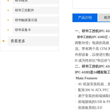
研华模块
研华工控配件
产品介绍
相
研华触摸显示器
研华采集卡
一、研华工控机IPC-6
是
研华工控机IPC-610H
查看更多
因数补偿）电源的高效 
况。带有两个高 CFM 
外部设备，以便进行数据
H 成为性价比*和总价
二、研华工控机IPC-6
IPC-610H是14槽架
Main Features
· 4U 机架安装机箱，支持1
· 配有300 W ATX PFC
· 易于安装的前端抽
· 前端接线的USB & PS
· 前面板系统LED