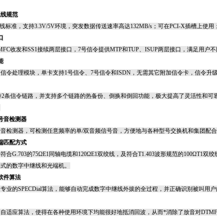
总线规范
线标准，支持
3.3V/5V
环境，突发数据传送速率高达
132MB/s
；可在
PCI-X
插槽上使用
口
MFC
收发和
SS1
接续两层接口，
7
号信令提供
MTP
和
TUP
、
ISUP
两层接口，满足用户不
能
的信令处理模块，单卡支持
1
号信令、
7
号信令和
ISDN
，无需其它附加信令卡，信令升
持
2
条信令链路，并支持多个链路的热备份、倒换和倒回功能，极大提高了灵活性和可
。
号音检测器
号音检测器，可检测任意频率的单
/
双音频信号音，方便地与各种型号交换机和集团配合
端匹配方式
持符合
G.703
的
75
Ω
E1
同轴电缆和
120
Ω
E1
双绞线，及符合
T1.403
波形规范的
100
Ω
T1
双绞
形式的数字中继线和光端机。
软件算法
用专业的
SPECDial
算法，能够自动完成数字中继线外拔的全过程，并正确识别被叫用户
用自适应算法，使得在各种使用环境下均能很好地抵消回波，从而*消除了放音对
DTM