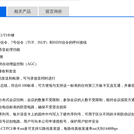
相关产品
留言询价
E1/T1
中继
号信令、
7
号信令（
TUP
、
ISUP
）和
ISDN
信令的呼叫接续
语音处理功能
测
持自动增益控制（
AGC
）
接收和发送
的发送和检测，可与录放音同时进行
S
总线，符合
H.100
标准，可方便地与支持这一标准的任何第三方板卡互连互通，并兼
分布式会议结构，会议的数量不受限制，参加会议的人数不受限制，能对会议或双方
合电信标准的防雷电路，确保不受雷击损坏
序列号。每片语音卡上的固件中均写入了硬件序列号，可用于区分不同的卡和防伪识
权号识别电路。用户可向本公司申请授权号，保护用户软件安全
CT/PCI/
单卡zui多可支持
32
路传真资源，每路传真收发速率zui大到
14400bps