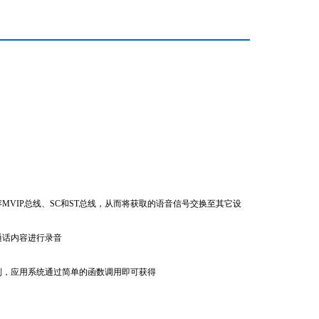
容
MVIP
总线、
SC
和
ST
总线，从而将获取的语音信号交换至其它设
通话内容进行录音
别，应用系统通过简单的函数调用即可获得