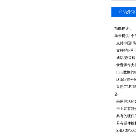
产品介绍
功能描述：
单卡提供
1
个
支持中国
1
支持呼叫和
通话
/
静音检
录音操作支
FSK
数据的
DTMF
信号
采用
CT-BU
备
采用灵活的
卡上装有符
具有的硬件
具有硬件授
SHD-30/60C-