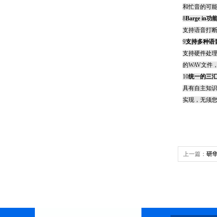
和忙音的可
8
Barge in
功
支持语音打
9
支持多种语
支持硬件处
的
WAV
文件
10
统一的三
具有自主知
实现，无须
上一篇：
研华