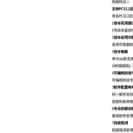
性能特点：
支持
PCI2.2
符合
PCI2.2
总
1
信令应用接
1
号信令提供
2
信令处理功
采用可装载
3
信令链路
单卡zui多支
16
时隙限制
4
可编程的信
可编程的信
5
软件配置终
同一硬件支
连接到各种
6
专业的驱动
驱动软件采
7
回波抵消
回波抵消采