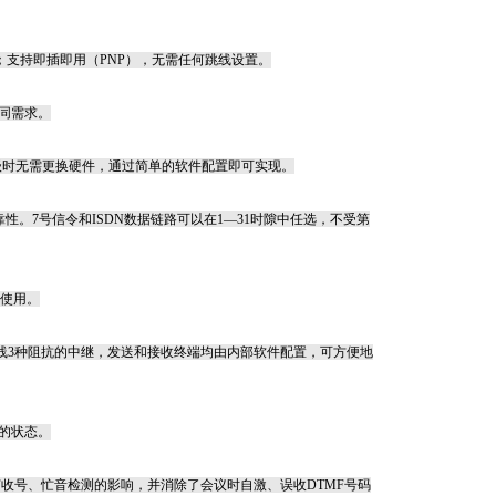
；支持即插即用（
PNP
），无需任何跳线设置。
同需求。
级时无需更换硬件，通过简单的软件配置即可实现。
靠性。
7
号信令和
ISDN
数据链路可以在
1
—
31
时隙中任选，不受第
使用。
线
3
种阻抗的中继，发送和接收终端均由内部软件配置，可方便地
的状态。
F
收号、忙音检测的影响，并消除了会议时自激、误收
DTMF
号码