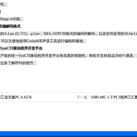
能性。
能
断
Barge in
功能。
音编解码格式
理的
A-Law (G.711)
、
μ
-Law
、
IMA-ADPCM
格式的编码和解码，以及软件处理的
16-bit 
，可以方便地使用
Cooledit
等声音工具进行编辑和播放。
汇
SynCTI
驱动程序开发平台
识产权的统一
SynCTI
驱动程序开发平台有高度的智能性。单机可支持高达
2048
个通道。
您过多了解呼叫的细节。
工业主板PCA-6176
下一篇：
SHD-60C-CT/PCI杭州