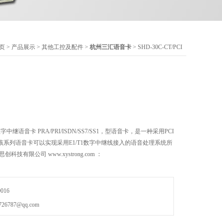
页
>
产品展示
>
其他工控及配件
>
杭州三汇语音卡
> SHD-30C-CT/PCI
汇数字中继语音卡 PRA/PRI/ISDN/SS7/SS1，型语音卡，是一种采用PCI
系列语音卡可以实现采用E1/T1数字中继线接入的语音处理系统所
技有限公司 www.xystrong.com ：
016
787@qq.com