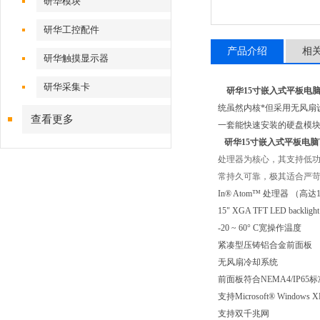
研华模块
研华工控配件
产品介绍
相
研华触摸显示器
研华采集卡
研华15寸嵌入式平板电脑TP
统虽然内核*但采用无风扇
查看更多
一套能快速安装的硬盘模块
研华15寸嵌入式平板电脑TP
处理器为核心，其支持低功耗
常持久可靠，极其适合严苛
In® Atom™ 处理器 （高达1.
15" XGA TFT LED backligh
-20 ~ 60° C宽操作温度
紧凑型压铸铝合金前面板
无风扇冷却系统
前面板符合NEMA4/IP65
支持Microsoft® Windows X
支持双千兆网