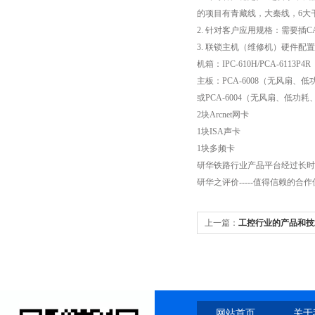
的项目有青藏线，大秦线，6大
2. 针对客户应用规格：需要插
3. 联锁主机（维修机）硬件配
机箱：IPC-610H/PCA-6113P4R
主板：PCA-6008（无风扇、低功耗
或PCA-6004（无风扇、低功耗、
2块Arcnet网卡
1块ISA声卡
1块多频卡
研华铁路行业产品平台经过长时间
研华之评价-----值得信赖的合
上一篇：
工控行业的产品和技
网站首页
关于