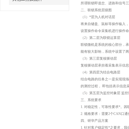
所谓联锁即道岔、进路和信号三
二、联锁系统层级图
（1）*层为人机对话层
将来自键盘、鼠标等操作输入，
设置操作命令采集机进行操作命
（2）第二层为联锁运算层
联锁微机是系统的核心部分，承
能有较大影响，系统中设置了两
（3）第三层复核驱动层
复核驱动层承担着采集表示信息
（4）第四层为结合电路层
结合电路的任务之一是实现现场
的测控过程， 即包括表示信息
（5）第五层为监控对象层 监
三、系统要求
1. 对稳定性，可靠性要求*
2. 规格要求：需要2个CAN口通
四、研华产品方案
1. 针对客户稳定性*之要求，我