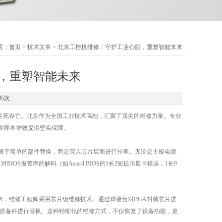
置：
首页
>
技术文章
> 北京工控机维修：守护工业心脏，重塑智能未来
，重塑智能未来
95次
生死存亡。北京作为全国工业技术高地，汇聚了顶尖的维修力量。专业
业降本增效提供坚实保障。
限于简单的部件替换，而是深入芯片层面进行排查。无论是主板电源
OS报警声的解码（如Award BIOS的1长2短提示显卡错误，1长9
，维修工程师采用芯片级维修技术。通过焊接台对BGA封装芯片进
优质备件进行替换。这种精细化的维修方式，不仅恢复了设备功能，更