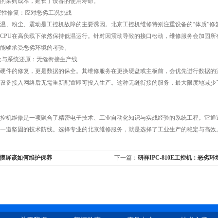
的采购成本，延长了设备的使用寿命。
性修复：应对恶劣工况挑战
、粉尘、震动是工控机故障的主要诱因。北京工控机维修特别注重设备的“体质”修
CPU在高负载下依然保持低温运行。针对因震动导致的接口松动，维修服务会加固
能够承受恶劣环境的考验。
与系统还原：无缝衔接生产线
件的修复，更是数据的保全。其维修服务在更换硬盘或主板前，会优先进行数据的完
设备接入网络后无需重新配置即可投入生产。这种无缝衔接的服务，最大限度地减少
机维修是一项融合了精密电子技术、工业自动化知识与实战经验的系统工程。它通过
一道坚固的技术防线。选择专业的北京维修服务，就是选择了工业生产的稳定与高效
摸屏该如何维护保养
下一篇：
研祥IPC-810E工控机：恶劣
者