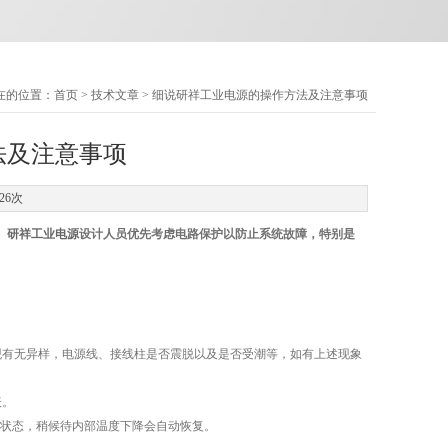
在的位置：
首页
>
技术文章
> 细说研祥工业电源的操作方法及注意事项
法及注意事项
26次
。
研祥工业电源
设计人员优先考虑电路保护以防止系统故障，特别是
有无异样，电源线、接线柱是否震脱以及是否受潮等，如有上述现象
表。
状态，稍候待内部温度下降会自动恢复。