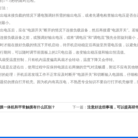
1～5)秒的延时过程。
方法：
端未接负载的情况下通电预调好所需的输出电压，或者先通电检查输出电压是否合适，
到最小。
压后，应在“电源开关”断开的情况下连接负载设备，然后再接通“电源开关”。若输出
连接负载设备之前，或预调好输出电压，或将“调电压”和“调电流”预先全部旋到最
时才能在接好负载的情况下开机启动，待开机启动稳定后再旋至所需电压值，以避免
期间，可以随时调节前面板上的2只电位器，改变输出稳压值和输出恒流值。
扇受温度控制，只有机内温度偏高风扇才会转动，温度下降又会停转。
道是左进右出，使用过程中应保持电源左右两侧的空气对流畅通，附近不应有其他物
的处理：开机后若发现工作不正常应及时断开“电源开关”和切断输入电源线，仔细检
题切勿擅自打开机壳。因为机内有高压电，不熟悉专业知识不要自行打开机壳修理，
摸一体机和平常触摸有什么区别？
下一篇：
注意好这些事项，可以提高研华IP
用寿命