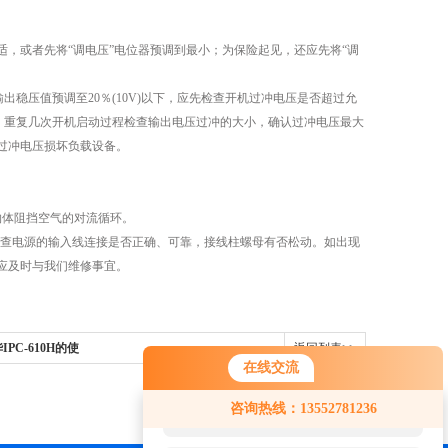
或者先将“调电压”电位器预调到最小；为保险起见，还应先将“调
稳压值预调至20％(10V)以下，应先检查开机过冲电压是否超过允
小，重复几次开机启动过程检查输出电压过冲的大小，确认过冲电压最大
过冲电压损坏负载设备。
体阻挡空气的对流循环。
查电源的输入线连接是否正确、可靠，接线柱螺母有否松动。如出现
应及时与我们维修事宜。
C-610H的使
返回列表>>
在线交流
您好！欢迎前来咨询，很高兴为您
咨询热线：13552781236
服务，请问您要咨询什么问题呢？