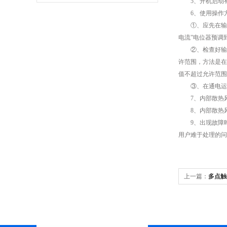
5、开机启动有(
6、使用操作
①、应先在输出
电流”电位器预调
②、检查好输出电
许范围，方法是在
值不超过允许范围
③、在通电运行
7、内部散热风
8、内部散热风
9、出现故障时
用户难于处理的问
上一篇：
多点触