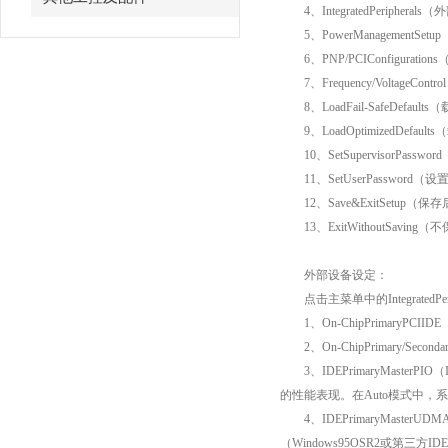
4、IntegratedPeriphera
5、PowerManagementSe
6、PNP/PCIConfigura
7、Frequency/Voltag
8、LoadFail-SafeDefau
9、LoadOptimizedDe
10、SetSupervisorPass
11、SetUserPassword
12、Save&ExitSetup
13、ExitWithoutSavi
外部设备设定：
点击主菜单中的Integrate
1、On-ChipPrimaryPCI
2、On-ChipPrimary/Sec
3、IDEPrimaryMaste
的性能表现。在Auto模式中，系统
4、IDEPrimaryMaster
（Windows95OSR2或第三方I