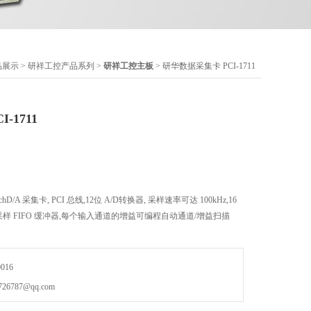
品展示
>
研祥工控产品系列
>
研祥工控主板
> 研华数据采集卡 PCI-1711
-1711
/D、2chD/A 采集卡, PCI 总线,12位 A/D转换器, 采样速率可达 100kHz,16
采样 FIFO 缓冲器,每个输入通道的增益可编程自动通道/增益扫描
016
787@qq.com