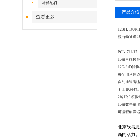
研祥配件
产品介绍
查看更多
12BIT, 1
程自动通道/
PCI-171
16路单端模
12位A/D转
每个输入通
自动通道/增
卡上1K采样F
2路12位模拟量
16路数字量
可编程触发器
北京欣与思
新的活力。