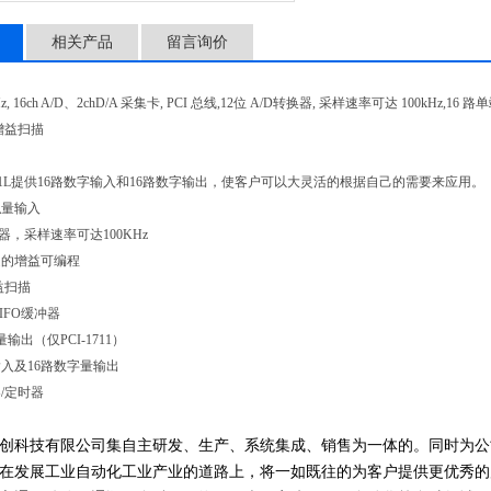
相关产品
留言询价
00KHz, 16ch A/D、2chD/A 采集卡, PCI 总线,12位 A/D转换器, 采样速率可达 100
增益扫描
1/1711L提供16路数字输入和16路数字输出，使客户可以大灵活的根据自己的需要来应用。
拟量输入
换器，采样速率可达100KHz
道的增益可编程
益扫描
IFO缓冲器
输出（仅PCI-1711）
输入及16路数字量输出
/定时器
创科技有限公司集自主研发、生产、系统集成、销售为一体的。同时为公
在发展工业自动化工业产业的道路上，将一如既往的为客户提供更优秀的