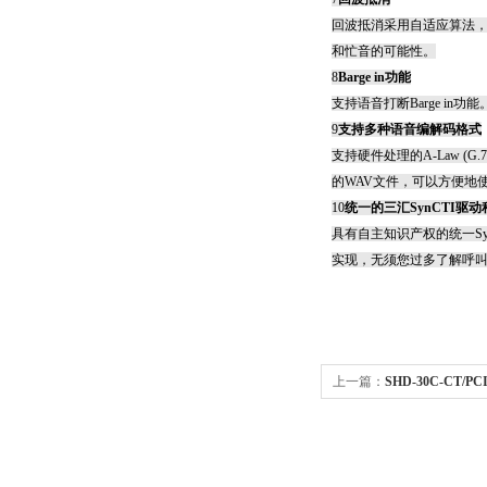
回波抵消采用自适应算法，
和忙音的可能性。
8
Barge in
功能
支持语音打断
Barge in
功能
9
支持多种语音编解码格式
支持硬件处理的
A-Law (G.7
的
WAV
文件，可以方便地
10
统一的三汇
SynCTI
驱动
具有自主知识产权的统一
S
实现，无须您过多了解呼
上一篇：
SHD-30C-CT/P
字中继语音卡 PRA/PRI/ISD