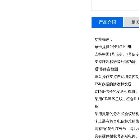
产品介绍
相
功能描述：
单卡提供
2
个
E1/T1
中继
支持中国
1
号信令、
7
号信
支持呼叫和语音处理功能
通话
/
静音检测
录音操作支持自动增益控
FSK
数据的接收和发送
DTMF
信号的发送和检测，
采用
CT-BUS
总线，符合
H.
备
采用灵活的分布式会议结
卡上装有符合电信标准的
具有*的硬件序列号。每片
具有硬件授权号识别电路。