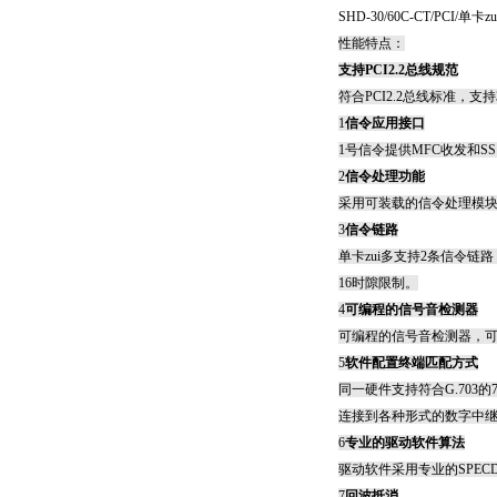
SHD-30/60C-CT/PCI/
单卡z
性能特点：
支持
PCI2.2
总线规范
符合
PCI2.2
总线标准，支持
1
信令应用接口
1
号信令提供
MFC
收发和
SS
2
信令处理功能
采用可装载的信令处理模
3
信令链路
单卡zui多支持
2
条信令链路
16
时隙限制。
4
可编程的信号音检测器
可编程的信号音检测器，
5
软件配置终端匹配方式
同一硬件支持符合
G.703
的
连接到各种形式的数字中
6
专业的驱动软件算法
驱动软件采用专业的
SPECD
7
回波抵消