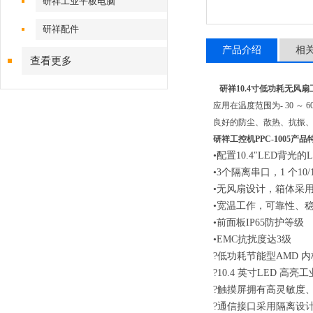
研祥工业平板电脑
研祥配件
产品介绍
相
查看更多
研祥10.4寸低功耗无风
应用在温度范围为- 30
良好的防尘、散热、抗振、E
研祥工控机
PPC-1005产
•配置10.4″LED背光的
•3个隔离串口，1 个10/10
•无风扇设计，箱体采
•宽温工作，可靠性、
•前面板IP65防护等级
•EMC抗扰度达3级
?低功耗节能型AMD 内
?10.4 英寸LED 
?触摸屏拥有高灵敏度
?通信接口采用隔离设计