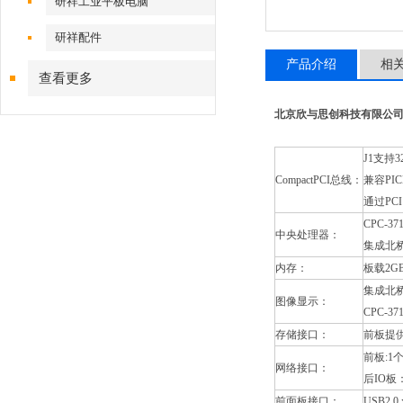
研祥工业平板电脑
研祥配件
产品介绍
相
查看更多
北京欣与思创科技有限公司 www
J1支持3
CompactPCI总线：
兼容PIC
通过PCI
CPC-3
中央处理器：
集成北桥+
内存：
板载2GB
集成北桥+
图像显示：
CPC-3
存储接口：
前板提供
前板:1
网络接口：
后IO板：
前面板接口：
USB2.0