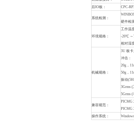
后IO板：
CPC-RP
WINB
系统检测：
硬件检
工作温度
环境规格：
-20℃
相对湿度
3U 板
冲击：
20g，1
机械规格：
50g，1
振动(5Hz
3Grms
5Grms
PICMG 2.
兼容规范：
PICMG 2.
操作系统：
Window