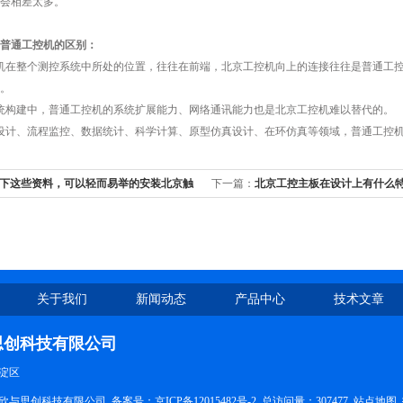
会相差太多。
普通工控机的区别：
在整个测控系统中所处的位置，往往在前端，北京工控机向上的连接往往是普通工控
。
构建中，普通工控机的系统扩展能力、网络通讯能力也是北京工控机难以替代的。
计、流程监控、数据统计、科学计算、原型仿真设计、在环仿真等领域，普通工控机
下这些资料，可以轻而易举的安装北京触
下一篇：
北京工控主板在设计上有什么
关于我们
新闻动态
产品中心
技术文章
思创科技有限公司
淀区
欣与思创科技有限公司 备案号：
京ICP备12015482号-2
总访问量：307477
站点地图